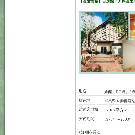
【温泉旅館】日進館／万座温泉
用途
旅館（RC造、S
所在地
群馬県吾妻郡嬬
総延床面積
12,109平方メー
実務期間
1975年～2008年
詳細を見る