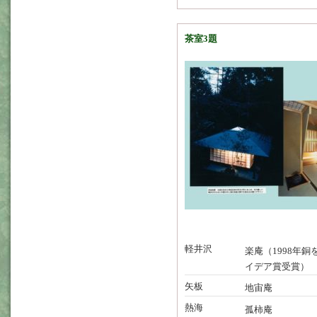
茶室3題
軽井沢
楽庵（1998年
イデア賞受賞）
矢板
地宙庵
熱海
孤柿庵