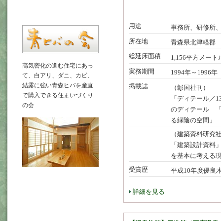
用途
事務所、研修所
所在地
青森県北津軽郡
総延床面積
1,156平方メート
高気密化の進む住宅にあっ
実務期間
1994年～1996年
て、白アリ、ダニ、カビ、
結露に強い青森ヒバを産直
掲載誌
（彰国社刊）
で購入できる住まいづくり
「ディテール／1
の会
のディテール 
る緑陰の空間」
（建築資料研究
「建築設計資料」
を基本に考える
受賞歴
平成10年度優良
詳細を見る