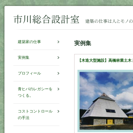
建築家の仕事
実例集
実例集
【木造大型施設】高橋林業土木
プロフィール
青ヒバのレガシーを
つくる。
コストコントロール
の手法